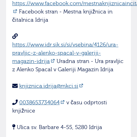
https://www.facebook.com/mestnaknjiznicaincita
Facebook stran - Mestna knjižnica in
čitalnica Idrija
https://www.idr.sik.si/si/vsebina/4126/ura-
pravljic-z-alenko-spacal-v-galeriji-
magazin-idrija
Uradna stran - Ura pravljic
z Alenko Spacal v Galeriji Magazin Idrija
knjiznica.idrija@mkci.si
0038653734064
v času odprtosti
knjižnice
Ulica sv. Barbare 4-55, 5280 Idrija