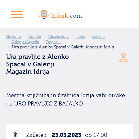
Slovenija
Goriška
Občina Idrija
Idrija
Lokacije
Galerija Magazin
Dogodki
Ura pravljic z Alenko Spacal v Galeriji Magazin Idrija
Ura pravljic z Alenko
Spacal v Galeriji
Magazin Idrija
Mestna knjižnica in čitalnica Idrija vabi otroke
na URO PRAVLJIC Z BAJALKO
23.03.2023
Začetek:
ob 17:00