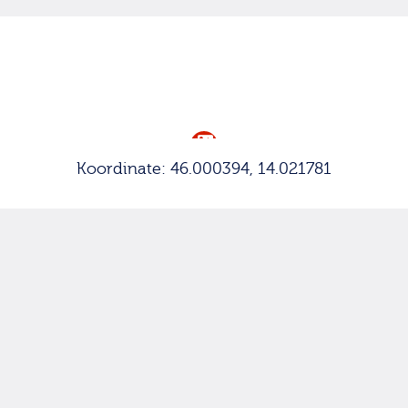
Koordinate: 46.000394, 14.021781
iri in nadaljnje branje
|
info@hikuk.com