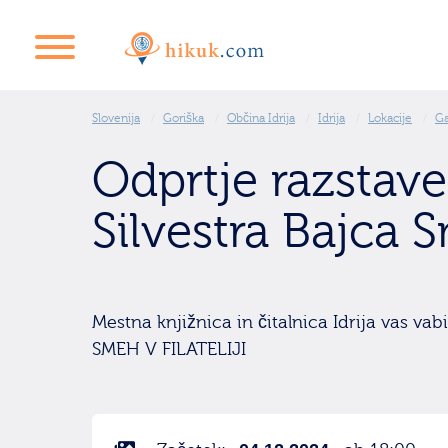
Slovenija
Goriška
Občina Idrija
Idrija
Lokacije
Ga
Odprtje razstave
Silvestra Bajca Sm
Mestna knjižnica in čitalnica Idrija vas vab
SMEH V FILATELIJI