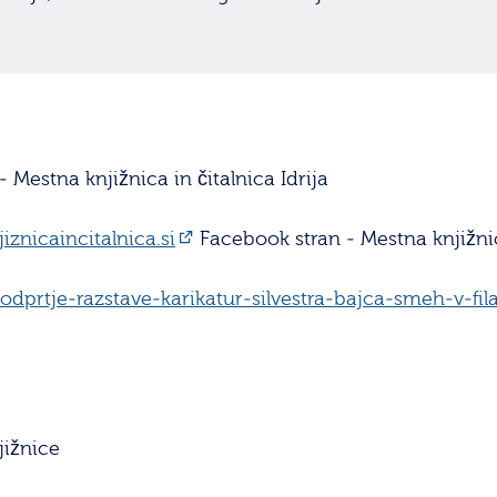
 Mestna knjižnica in čitalnica Idrija
znicaincitalnica.si
Facebook stran - Mestna knjižnica
/odprtje-razstave-karikatur-silvestra-bajca-smeh-v-filat
jižnice