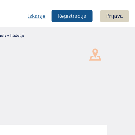
Iskanje
Registracija
Prijava
h v filateliji