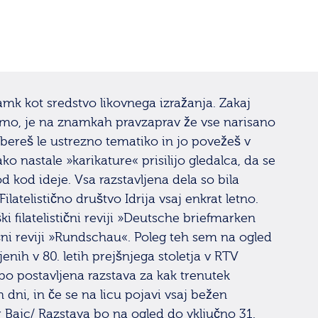
mk kot sredstvo likovnega izražanja. Zakaj
o, je na znamkah pravzaprav že vse narisano
Izbereš le ustrezno tematiko in jo povežeš v
o nastale »karikature« prisilijo gledalca, da se
 kod ideje. Vsa razstavljena dela so bila
 Filatelistično društvo Idrija vsaj enkrat letno.
i filatelistični reviji »Deutsche briefmarken
tični reviji »Rundschau«. Poleg teh sem na ogled
jenih v 80. letih prejšnjega stoletja v RTV
bo postavljena razstava za kak trenutek
dni, in če se na licu pojavi vsaj bežen
 Bajc/ Razstava bo na ogled do vključno 31.