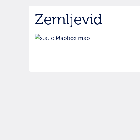
Zemljevid
© hikuk.com |
Pogoji uporabe
|
Iskanje
|
O strani
|
V