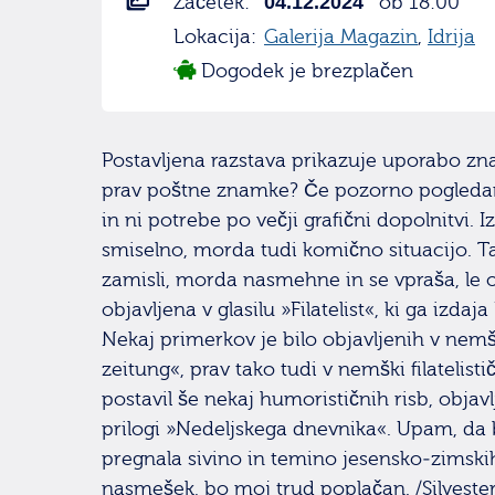
Začetek:
04.12.2024
ob 18:00
Lokacija:
Galerija Magazin
,
Idrija
Dogodek je brezplačen
Postavljena razstava prikazuje uporabo zna
prav poštne znamke? Če pozorno pogledam
in ni potrebe po večji grafični dopolnitvi. 
smiselno, morda tudi komično situacijo. Tak
zamisli, morda nasmehne in se vpraša, le od
objavljena v glasilu »Filatelist«, ki ga izdaja
Nekaj primerkov je bilo objavljenih v nemšk
zeitung«, prav tako tudi v nemški filatelis
postavil še nekaj humorističnih risb, objavl
prilogi »Nedeljskega dnevnika«. Upam, da 
pregnala sivino in temino jesensko-zimskih 
nasmešek, bo moj trud poplačan. /Silvester