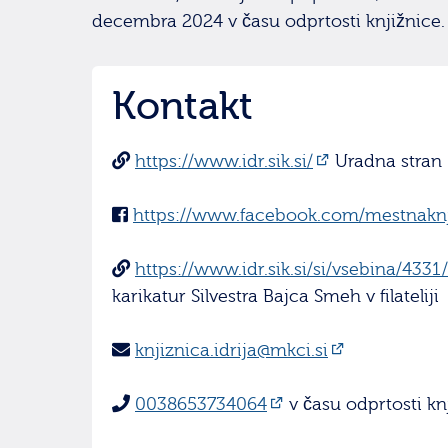
decembra 2024 v času odprtosti knjižnice.
Kontakt
https://www.idr.sik.si/
Uradna stran -
https://www.facebook.com/mestnaknji
https://www.idr.sik.si/si/vsebina/4331
karikatur Silvestra Bajca Smeh v filateliji
knjiznica.idrija@mkci.si
0038653734064
v času odprtosti kn