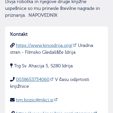
Divja robotka in njegove druge knjižne
uspešnice so mu prinesle številne nagrade in
priznanja. NAPOVEDNIK
Kontakt
https://www.kinoidrija.org/
Uradna
stran - Filmsko Gledališče Idrija
Trg Sv. Ahacija 5, 5280 Idrija
0038653734060
V času odprtosti
knjižnice
tim.bozic@mkci.si