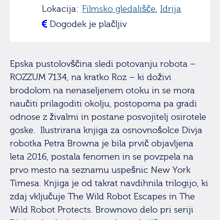
Lokacija:
Filmsko gledališče
,
Idrija
Dogodek je plačljiv
Epska pustolovščina sledi potovanju robota –
ROZZUM 7134, na kratko Roz – ki doživi
brodolom na nenaseljenem otoku in se mora
naučiti prilagoditi okolju, postopoma pa gradi
odnose z živalmi in postane posvojitelj osirotele
goske. Ilustrirana knjiga za osnovnošolce Divja
robotka Petra Browna je bila prvič objavljena
leta 2016, postala fenomen in se povzpela na
prvo mesto na seznamu uspešnic New York
Timesa. Knjiga je od takrat navdihnila trilogijo, ki
zdaj vključuje The Wild Robot Escapes in The
Wild Robot Protects. Brownovo delo pri seriji