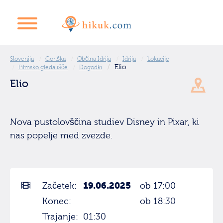
Slovenija
Goriška
Občina Idrija
Idrija
Lokacije
Elio
Filmsko gledališče
Dogodki
Elio
Nova pustolovščina studiev Disney in Pixar, ki
nas popelje med zvezde.
19.06.2025
Začetek:
ob 17:00
Konec:
ob 18:30
Trajanje:
01:30