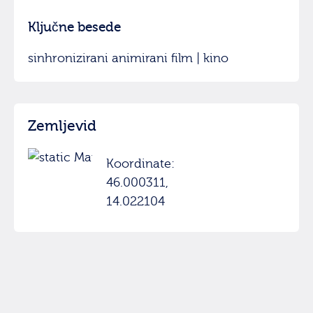
Ključne besede
sinhronizirani animirani film | kino
Zemljevid
Koordinate:
46.000311,
14.022104