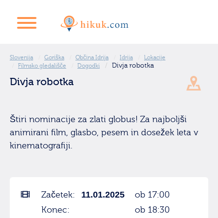
Slovenija
Goriška
Občina Idrija
Idrija
Lokacije
Divja robotka
Filmsko gledališče
Dogodki
Divja robotka
Štiri nominacije za zlati globus! Za najboljši
animirani film, glasbo, pesem in dosežek leta v
kinematografiji.
Začetek:
11.01.2025
ob 17:00
Konec:
ob 18:30