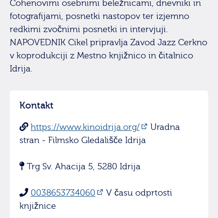
Cohenovimi osebnimi beležnicami, dnevniki in
fotografijami, posnetki nastopov ter izjemno
redkimi zvočnimi posnetki in intervjuji.
NAPOVEDNIK Cikel pripravlja Zavod Jazz Cerkno
v koprodukciji z Mestno knjižnico in čitalnico
Idrija.
Kontakt
https://www.kinoidrija.org/
Uradna
stran - Filmsko Gledališče Idrija
Trg Sv. Ahacija 5, 5280 Idrija
0038653734060
V času odprtosti
knjižnice