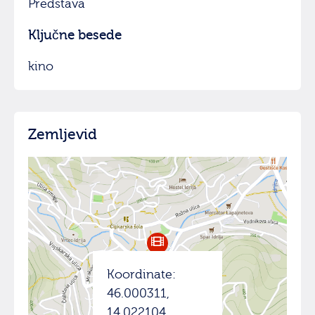
Predstava
Ključne besede
kino
Zemljevid
Koordinate:
46.000311,
14.022104