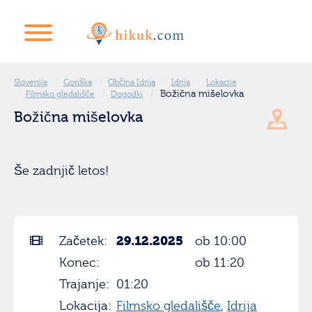
Slovenija
Goriška
Občina Idrija
Idrija
Lokacije
Božična mišelovka
Filmsko gledališče
Dogodki
Božična mišelovka
Še zadnjič letos!
29.12.2025
Začetek:
ob 10:00
Konec:
ob 11:20
Trajanje:
01:20
Lokacija:
Filmsko gledališče
,
Idrija