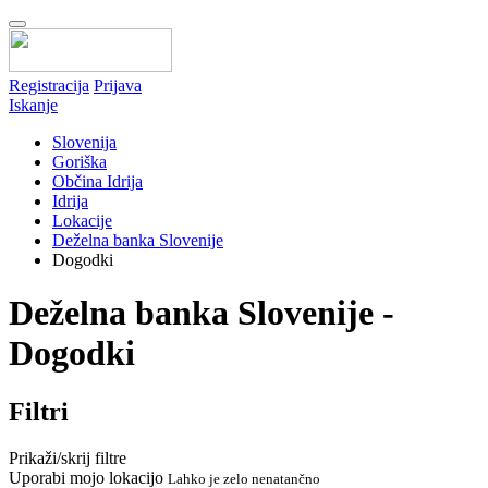
Registracija
Prijava
Iskanje
Slovenija
Goriška
Občina Idrija
Idrija
Lokacije
Deželna banka Slovenije
Dogodki
Deželna banka Slovenije -
Dogodki
Filtri
Prikaži/skrij filtre
Uporabi mojo lokacijo
Lahko je zelo nenatančno