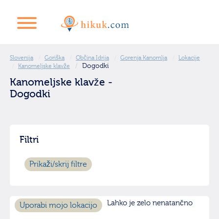
Slovenija
Goriška
Občina Idrija
Gorenja Kanomlja
Lokacije
Dogodki
Kanomeljske klavže
Kanomeljske klavže -
Dogodki
Filtri
Prikaži/skrij filtre
Lahko je zelo nenatančno
Uporabi mojo lokacijo