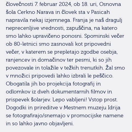
človečnosti 7. februar 2024, ob 18. uri, Osnovna
šola Cerkno Narava in človek sta v Pasicah
napravila nekaj izjemnega. Franja je naš dragulj
neprecenljive vrednosti, zapuščina, na katero
smo lahko upravičeno ponosni. Spominski večer
ob 80-letnici smo zasnovali kot pripovedni
večer, v katerem se prepletajo zgodbe osebja,
ranjencev in domačinov ter pesmi, ki so jih
povezovale in tolažile v težkih trenutkih. Žal smo
v množici pripovedi lahko izbrali le peščico.
Obogatila jih bo projekcija fotografij in
odlomkov iz dveh dokumentarnih filmov in
prispevek šolarjev. Lepo vabljeni! Vstop prost.
Dogodki in prireditve v Mestnem muzeju Idrija
se fotografirajo/snemajo v promocijske namene
in so lahko javno objavljeni.