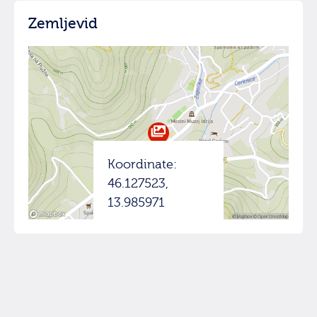
Zemljevid
Koordinate:
46.127523,
13.985971