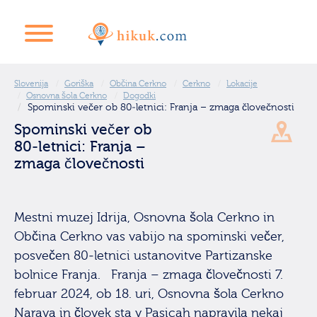
Slovenija
Goriška
Občina Cerkno
Cerkno
Lokacije
Osnovna šola Cerkno
Dogodki
Spominski večer ob 80-letnici: Franja – zmaga človečnosti
Spominski večer ob
80-letnici: Franja –
zmaga človečnosti
Mestni muzej Idrija, Osnovna šola Cerkno in
Občina Cerkno vas vabijo na spominski večer,
posvečen 80-letnici ustanovitve Partizanske
bolnice Franja. Franja – zmaga človečnosti 7.
februar 2024, ob 18. uri, Osnovna šola Cerkno
Narava in človek sta v Pasicah napravila nekaj