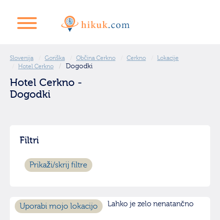
Slovenija
Goriška
Občina Cerkno
Cerkno
Lokacije
Dogodki
Hotel Cerkno
Hotel Cerkno -
Dogodki
Filtri
Prikaži/skrij filtre
Lahko je zelo nenatančno
Uporabi mojo lokacijo