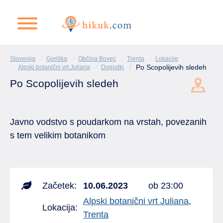
Slovenija
Goriška
Občina Bovec
Trenta
Lokacije
Po Scopolijevih sledeh
Alpski botanični vrt Juliana
Dogodki
Po Scopolijevih sledeh
Javno vodstvo s poudarkom na vrstah, povezanih
s tem velikim botanikom
Začetek:
10.06.2023
ob 23:00
Alpski botanični vrt Juliana
,
Lokacija:
Trenta