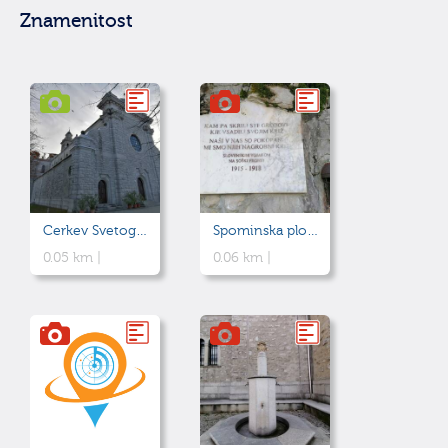
Znamenitost
Cerkev Svetogorske Matere božje
Spominska plošča slovenskim vojakom na soški fronti
0.05 km |
0.06 km |