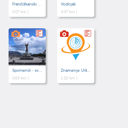
Frančiškanski samostan
Vodnjak
0.07 km |
0.07 km |
Spomenik - sv. Frančišek Asiški
Znamenje Uršule Ferligoj
0.69 km |
1.02 km |