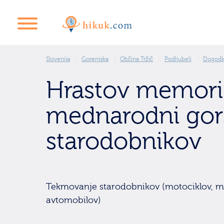
Slovenija
Gorenjska
Občina Tržič
Podljubelj
Dogodk
Hrastov memori
mednarodni gors
starodobnikov
Tekmovanje starodobnikov (motociklov, mo
avtomobilov)