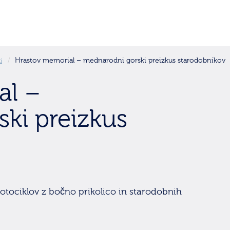
Hrastov memorial – mednarodni gorski preizkus starodobnikov
i
al –
ki preizkus
tociklov z bočno prikolico in starodobnih