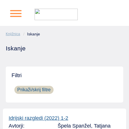
Iskanje
Knjižnica
Iskanje
Filtri
Prikaži/skrij filtre
Idrijski razgledi (2022) 1-2
Avtorji:
Špela Spanžel, Tatjana