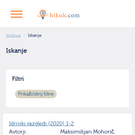
Iskanje
Knjižnica
Iskanje
Filtri
Prikaži/skrij filtre
Idrijski razgledi (2020) 1-2
Avtorji:
Maksimilijan Mohorič,